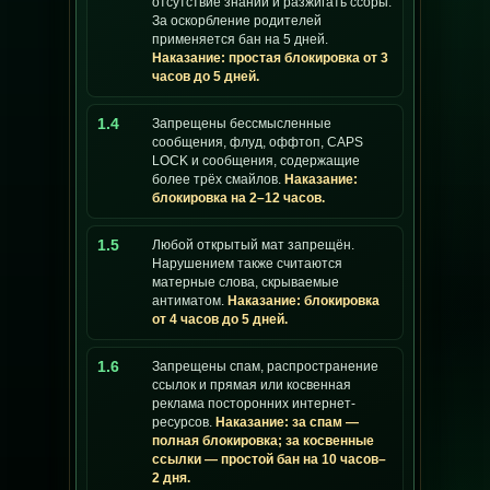
отсутствие знаний и разжигать ссоры.
За оскорбление родителей
применяется бан на 5 дней.
Наказание: простая блокировка от 3
часов до 5 дней.
1.4
Запрещены бессмысленные
сообщения, флуд, оффтоп, CAPS
LOCK и сообщения, содержащие
более трёх смайлов.
Наказание:
блокировка на 2–12 часов.
1.5
Любой открытый мат запрещён.
Нарушением также считаются
матерные слова, скрываемые
антиматом.
Наказание: блокировка
от 4 часов до 5 дней.
1.6
Запрещены спам, распространение
ссылок и прямая или косвенная
реклама посторонних интернет-
ресурсов.
Наказание: за спам —
полная блокировка; за косвенные
ссылки — простой бан на 10 часов–
2 дня.