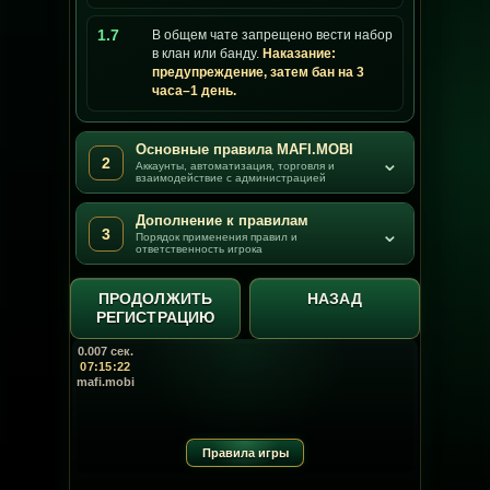
1.7
В общем чате запрещено вести набор
в клан или банду.
Наказание:
предупреждение, затем бан на 3
часа–1 день.
Основные правила MAFI.MOBI
⌄
2
Аккаунты, автоматизация, торговля и
взаимодействие с администрацией
Дополнение к правилам
⌄
3
Порядок применения правил и
ответственность игрока
ПРОДОЛЖИТЬ
НАЗАД
РЕГИСТРАЦИЮ
0.007 сек.
07:15:23
mafi.mobi
Правила игры